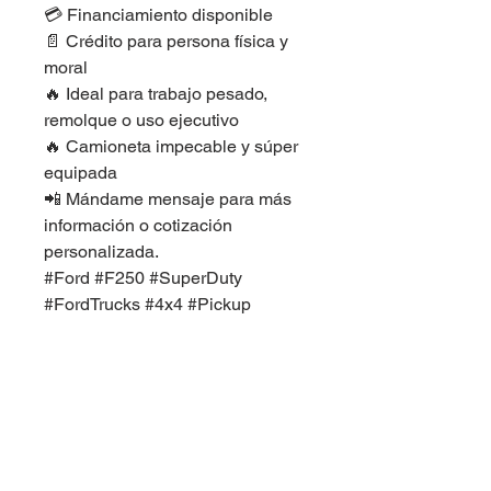
💳 Financiamiento disponible
📄 Crédito para persona física y
moral
🔥 Ideal para trabajo pesado,
remolque o uso ejecutivo
🔥 Camioneta impecable y súper
equipada
📲 Mándame mensaje para más
información o cotización
personalizada.
#Ford #F250 #SuperDuty
#FordTrucks #4x4 #Pickup
#Seminuevos #Financiamiento
#Camioneta #Diesel
#TrabajoPesado #AutosConIVA
#IBrokersAutos